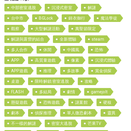
中部密室逃脫
沉浸式密室
解謎
台中市
BGLock
錦衣御行
魔法學徒
觀察
大型解謎活動
萬聖節限定
解謎與露營的結合
全新體驗
steam
多人合作
休閒
中國風
恐怖
APP
高質量遊戲
像素
沉浸式體驗
APP遊戲
推理
多故事
賞金偵探
桌遊
限時解鎖:密室逃脫
攻略
FLASH
多結局
劇情
gamejolt
懸疑遊戲
恐怖遊戲
謎案館
硬核
劇本
偵探推理
單人微恐劇本
靈異
不一樣的解謎
密室大逃脫
芒果TV