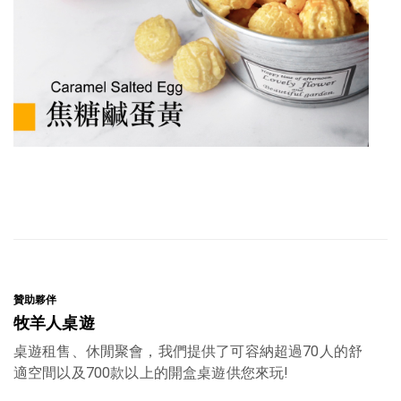
贊助夥伴
贊
牧羊人桌遊
桌遊租售、休閒聚會，我們提供了可容納超過70人的舒
適空間以及700款以上的開盒桌遊供您來玩!