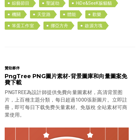
綜藝節目
聖誕劫
HiDe&SeeK躲貓貓
機關
天堂路
體能
歡樂
笨蛋工作室
挪亞方舟
啟源方塊
贊助夥伴
PngTree PNG圖片素材-背景圖庫和向量圖案免
費下載
PNGTREE為設計師提供免費向量圖素材，高清背景图
片，上百種主題分類，每日超過1000張新圖片。立即註
冊，即可每日下载免费矢量素材。免版稅 全站素材可商
業使用。