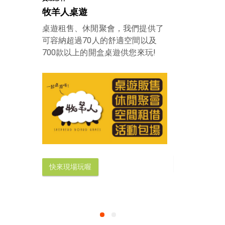
牧羊人桌遊
龍心數位科
桌遊租售、休閒聚會，我們提供了
一次就把網站
可容納超過70人的舒適空間以及
理念，讓我們
700款以上的開盒桌遊供您來玩!
立即擁有自己
快來現場玩喔