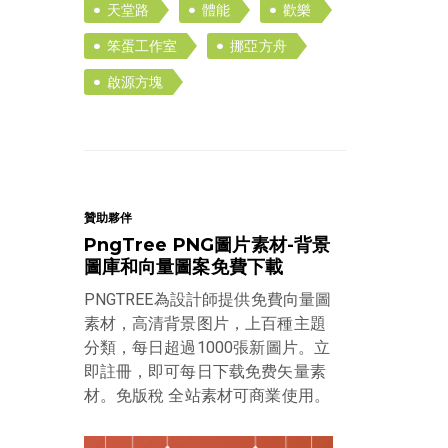
天堂路
體能
歡樂
笨蛋工作室
挪亞方舟
啟源方塊
贊助夥伴
PngTree PNG圖片素材-背景
圖庫和向量圖案免費下載
PNGTREE為設計師提供免費向量圖
素材，高清背景图片，上百種主題
分類，每日超過1000張新圖片。立
即註冊，即可每日下载免费矢量素
材。免版稅 全站素材可商業使用。