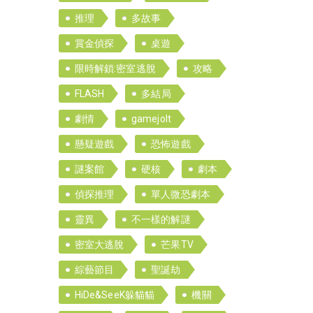
推理
多故事
賞金偵探
桌遊
限時解鎖:密室逃脫
攻略
FLASH
多結局
劇情
gamejolt
懸疑遊戲
恐怖遊戲
謎案館
硬核
劇本
偵探推理
單人微恐劇本
靈異
不一樣的解謎
密室大逃脫
芒果TV
綜藝節目
聖誕劫
HiDe&SeeK躲貓貓
機關