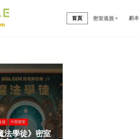
+
首頁
劇
密室逃脫
逃脫
中部密室
魔法學徒》密室