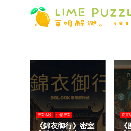
密室逃脫
中部密室
密室
《錦衣御行》密室
《