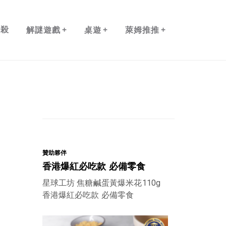
+
+
+
本殺
解謎遊戲
桌遊
萊姆推推
贊助夥伴
香港爆紅必吃款 必備零食
星球工坊 焦糖鹹蛋黃爆米花110g
香港爆紅必吃款 必備零食