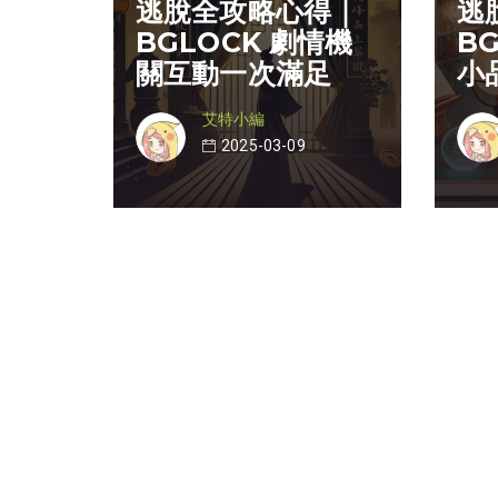
逃脫全攻略心得｜
逃
BGLOCK 劇情機
B
關互動一次滿足
小
艾特小編
2025-03-09