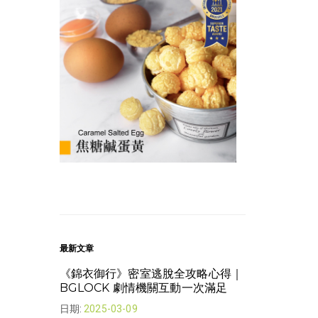
最新文章
《錦衣御行》密室逃脫全攻略心得｜
我想下班了 | 
BGLOCK 劇情機關互動一次滿足
日期:
2022-08-
日期:
2025-03-09