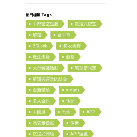
熱門標籤 Tags
中部密室逃脫
沉浸式密室
解謎
台中市
BGLock
錦衣御行
魔法學徒
觀察
大型解謎活動
萬聖節限定
解謎與露營的結合
全新體驗
steam
多人合作
休閒
中國風
恐怖
APP
高質量遊戲
像素
沉浸式體驗
APP遊戲