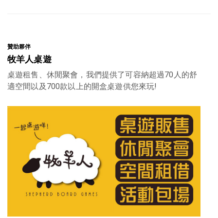
贊助夥伴
贊
牧羊人桌遊
桌遊租售、休閒聚會，我們提供了可容納超過70人的舒
適空間以及700款以上的開盒桌遊供您來玩!