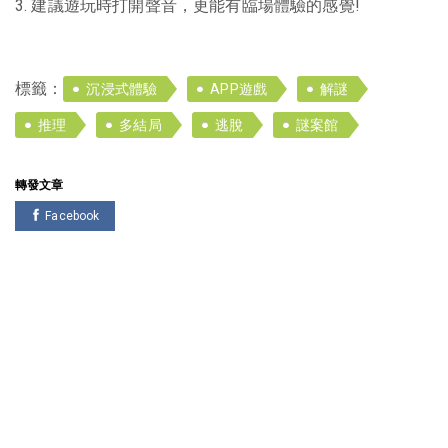
3. 建議遊玩時打開聲音，更能有臨場體驗的感覺!
標籤：
沉浸式體驗
APP遊戲
解謎
推理
多結局
逃脫
謎案館
轉發文章
Facebook