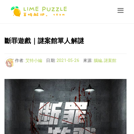
斷罪遊戲｜謎案館單人解謎
作者:
艾特小編
日期:
2021-05-26
來源:
腦編, 謎案館