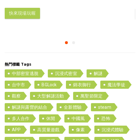
快來現場玩喔
熱門標籤 Tags
中部密室逃脫
沉浸式密室
解謎
台中市
BGLock
錦衣御行
魔法學徒
觀察
大型解謎活動
萬聖節限定
解謎與露營的結合
全新體驗
steam
多人合作
休閒
中國風
恐怖
APP
高質量遊戲
像素
沉浸式體驗