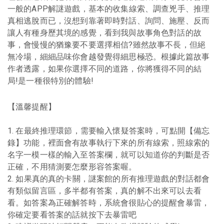
一般的APP解謎遊戲，基本的收集線索、調查兇手、推理
真相逃脫而已，沒想到靠著即時對話、詢問、施壓、反而
讓人有種身歷其境的感覺，看到我與故事角色對話的故
事，會慢慢的猶豫要不要選擇相信?雖然故事不長，但絕
無冷場，細細品味你會越發覺得細思極恐。根據此篇故事
作者透露，如果你選擇不同的道路，你將獲得不同的結
局!是一種很特別的體驗!
【溫馨提醒】
1. 在最終推理環節，需要輸入懷疑答案時，可點開【備忘
錄】功能，裡面會有故事執行下來的所有線索，照線索的
名字一模一樣的輸入至答案欄，就可以知道你的判斷是否
正確，不用猜測要怎麼形容答案喔。
2. 如果真的真的卡關，謎案館的所有推理遊戲的對話都會
有類似留言區，多半都有答案，真的解不出來可以去看
看。如答案為正確解答時，系統會很貼心的提醒會暴雷，
你確定要看答案的話就按下去暴雷吧