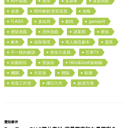
APP遊戲
推理
多故事
賞金偵探
桌遊
限時解鎖:密室逃脫
攻略
FLASH
多結局
劇情
gamejolt
懸疑遊戲
恐怖遊戲
謎案館
硬核
劇本
偵探推理
單人微恐劇本
靈異
不一樣的解謎
密室大逃脫
芒果TV
綜藝節目
聖誕劫
HiDe&SeeK躲貓貓
機關
天堂路
體能
歡樂
笨蛋工作室
挪亞方舟
啟源方塊
贊助夥伴