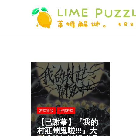
密室逃脫
中部密室
【已謝幕】『我的
村莊鬧鬼啦!!!』大