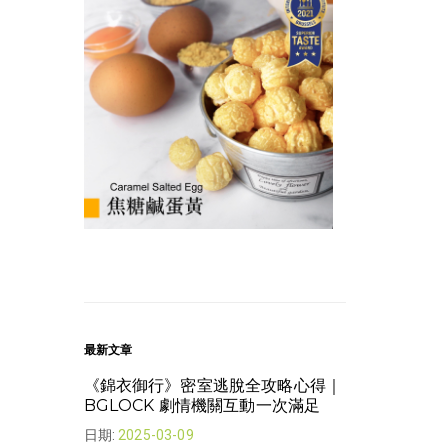
最新文章
《錦衣御行》密室逃脫全攻略心得｜
我想下班了 | 
BGLOCK 劇情機關互動一次滿足
日期:
2022-08-
日期:
2025-03-09