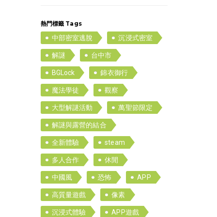
熱門標籤 Tags
中部密室逃脫
沉浸式密室
解謎
台中市
BGLock
錦衣御行
魔法學徒
觀察
大型解謎活動
萬聖節限定
解謎與露營的結合
全新體驗
steam
多人合作
休閒
中國風
恐怖
APP
高質量遊戲
像素
沉浸式體驗
APP遊戲