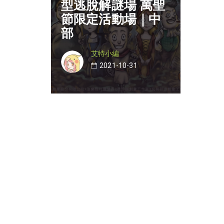
型逃脫解謎場 萬聖
節限定活動場｜中
部
艾特小編
2021-10-31