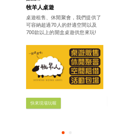
牧羊人桌遊
龍心數位科
桌遊租售、休閒聚會，我們提供了
一次就把網站
可容納超過70人的舒適空間以及
理念，讓我們
700款以上的開盒桌遊供您來玩!
立即擁有自己
快來現場玩喔