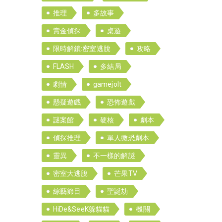
推理
多故事
賞金偵探
桌遊
限時解鎖:密室逃脫
攻略
FLASH
多結局
劇情
gamejolt
懸疑遊戲
恐怖遊戲
謎案館
硬核
劇本
偵探推理
單人微恐劇本
靈異
不一樣的解謎
密室大逃脫
芒果TV
綜藝節目
聖誕劫
HiDe&SeeK躲貓貓
機關