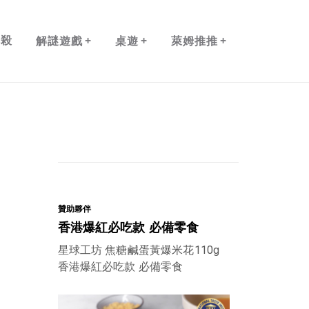
+
+
+
本殺
解謎遊戲
桌遊
萊姆推推
贊助夥伴
香港爆紅必吃款 必備零食
星球工坊 焦糖鹹蛋黃爆米花110g
香港爆紅必吃款 必備零食