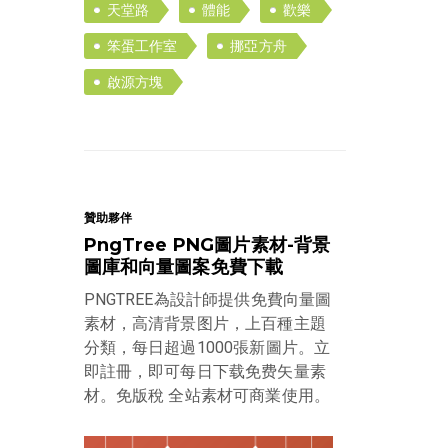
天堂路
體能
歡樂
笨蛋工作室
挪亞方舟
啟源方塊
贊助夥伴
PngTree PNG圖片素材-背景
圖庫和向量圖案免費下載
PNGTREE為設計師提供免費向量圖
素材，高清背景图片，上百種主題
分類，每日超過1000張新圖片。立
即註冊，即可每日下载免费矢量素
材。免版稅 全站素材可商業使用。