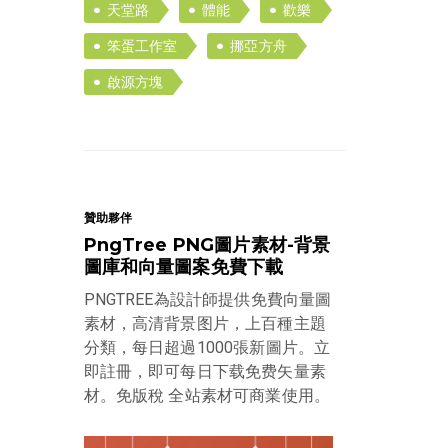
天堂路
體能
歡樂
笨蛋工作室
挪亞方舟
啟源方塊
贊助夥伴
PngTree PNG圖片素材-背景
圖庫和向量圖案免費下載
PNGTREE為設計師提供免費向量圖
素材，高清背景图片，上百種主題
分類，每日超過1000張新圖片。立
即註冊，即可每日下载免费矢量素
材。免版稅 全站素材可商業使用。