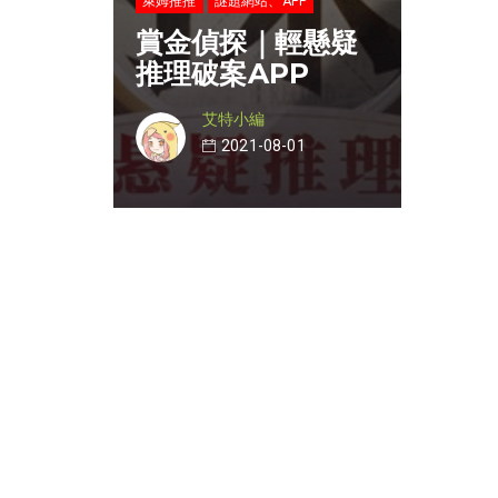
萊姆推推
謎題網站、APP
賞金偵探｜輕懸疑
推理破案APP
艾特小編
2021-08-01