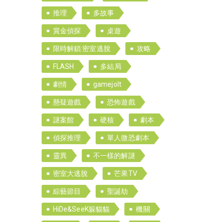
推理
多故事
賞金偵探
桌遊
限時解鎖:密室逃脫
攻略
FLASH
多結局
劇情
gamejolt
懸疑遊戲
恐怖遊戲
謎案館
硬核
劇本
偵探推理
單人微恐劇本
靈異
不一樣的解謎
密室大逃脫
芒果TV
綜藝節目
聖誕劫
HiDe&SeeK躲貓貓
機關