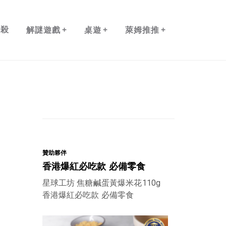
+
+
+
本殺
解謎遊戲
桌遊
萊姆推推
贊助夥伴
香港爆紅必吃款 必備零食
星球工坊 焦糖鹹蛋黃爆米花110g
香港爆紅必吃款 必備零食