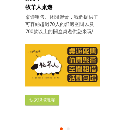
牧羊人桌遊
龍心數位科
桌遊租售、休閒聚會，我們提供了
一次就把網站
可容納超過70人的舒適空間以及
理念，讓我們
700款以上的開盒桌遊供您來玩!
立即擁有自己
快來現場玩喔