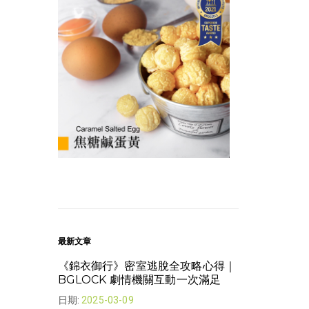
最新文章
《錦衣御行》密室逃脫全攻略心得｜
我想下班了 | 
BGLOCK 劇情機關互動一次滿足
日期:
2022-08-
日期:
2025-03-09