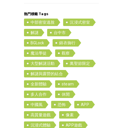
熱門標籤 Tags
中部密室逃脫
沉浸式密室
解謎
台中市
BGLock
錦衣御行
魔法學徒
觀察
大型解謎活動
萬聖節限定
解謎與露營的結合
全新體驗
steam
多人合作
休閒
中國風
恐怖
APP
高質量遊戲
像素
沉浸式體驗
APP遊戲