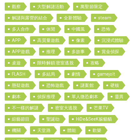
觀察
大型解謎活動
萬聖節限定
解謎與露營的結合
全新體驗
steam
多人合作
休閒
中國風
恐怖
APP
高質量遊戲
像素
沉浸式體驗
APP遊戲
推理
多故事
賞金偵探
桌遊
限時解鎖:密室逃脫
攻略
FLASH
多結局
劇情
gamejolt
懸疑遊戲
恐怖遊戲
謎案館
硬核
劇本
偵探推理
單人微恐劇本
靈異
不一樣的解謎
密室大逃脫
芒果TV
綜藝節目
聖誕劫
HiDe&SeeK躲貓貓
機關
天堂路
體能
歡樂