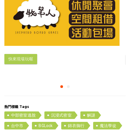
快來現場玩喔
熱門標籤 Tags
中部密室逃脫
沉浸式密室
解謎
台中市
BGLock
錦衣御行
魔法學徒