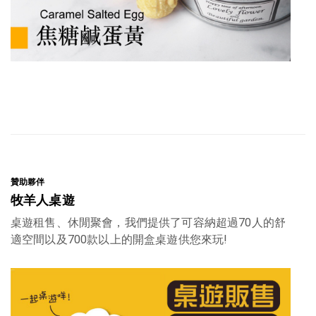
贊助夥伴
贊
牧羊人桌遊
桌遊租售、休閒聚會，我們提供了可容納超過70人的舒
適空間以及700款以上的開盒桌遊供您來玩!