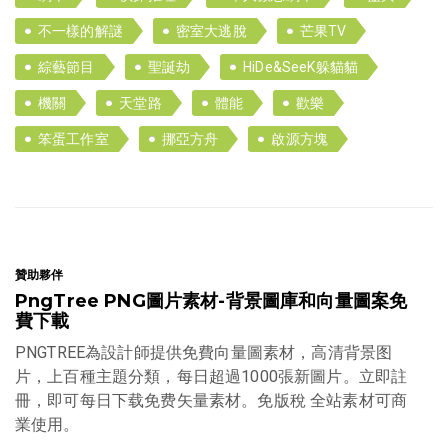
不一樣的解謎
密室大逃脫
芒果TV
綜藝節目
聖誕劫
HiDe&SeeK躲貓貓
機關
天堂路
體能
歡樂
笨蛋工作室
挪亞方舟
啟源方塊
贊助夥伴
PngTree PNG圖片素材-背景圖庫和向量圖案免
費下載
PNGTREE為設計師提供免費向量圖素材，高清背景图
片，上百種主題分類，每日超過1000張新圖片。立即註
冊，即可每日下载免费矢量素材。免版稅 全站素材可商
業使用。