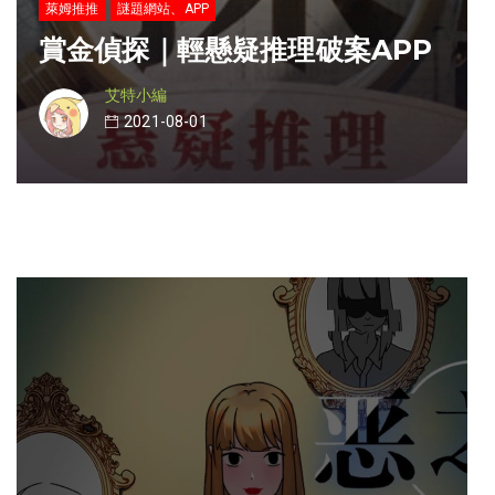
萊姆推推
謎題網站、APP
賞金偵探｜輕懸疑推理破案APP
艾特小編
2021-08-01