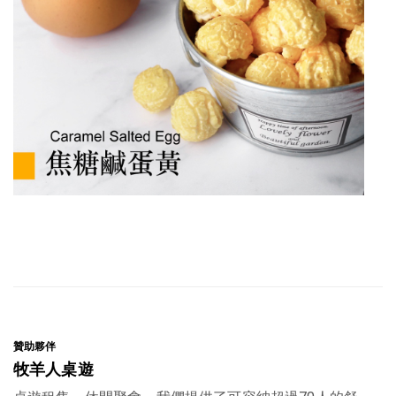
贊助夥伴
贊
牧羊人桌遊