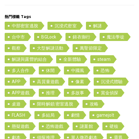
熱門標籤 Tags
中部密室逃脫
沉浸式密室
解謎
台中市
BGLock
錦衣御行
魔法學徒
觀察
大型解謎活動
萬聖節限定
解謎與露營的結合
全新體驗
steam
多人合作
休閒
中國風
恐怖
APP
高質量遊戲
像素
沉浸式體驗
APP遊戲
推理
多故事
賞金偵探
桌遊
限時解鎖:密室逃脫
攻略
FLASH
多結局
劇情
gamejolt
懸疑遊戲
恐怖遊戲
謎案館
硬核
劇本
偵探推理
單人微恐劇本
靈異